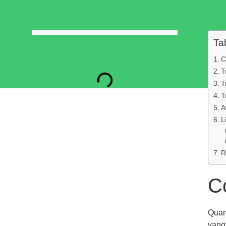
Ta
Navegue pelo índice
C
T
T
T
A
L
R
C
Quan
vang