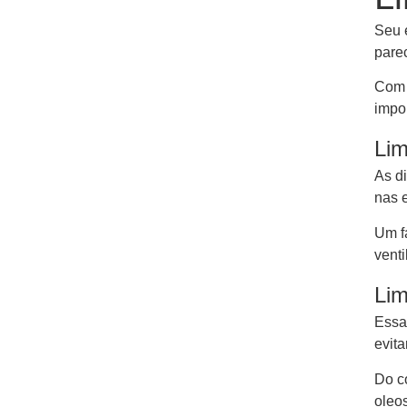
Seu 
pare
Com 
impor
Lim
As d
nas 
Um fa
vent
Lim
Essa
evita
Do co
oleo