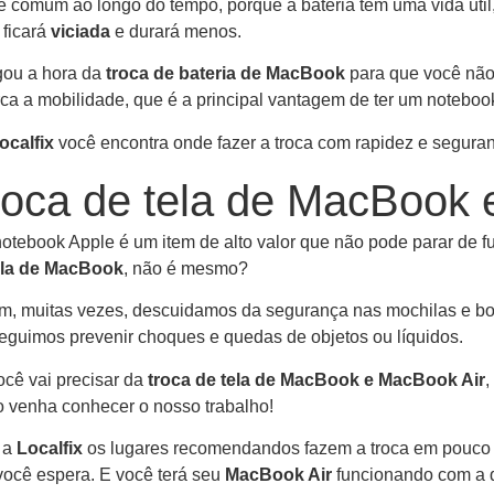
 é comum ao longo do tempo, porque a bateria tem uma vida úti
 ficará
viciada
e durará menos.
ou a hora da
troca de bateria de MacBook
para que você não
rca a mobilidade, que é a principal vantagem de ter um noteboo
ocalfix
você encontra onde fazer a troca com rapidez e segura
roca de tela de MacBook 
otebook Apple é um item de alto valor que não pode parar de 
ela de MacBook
, não é mesmo?
m, muitas vezes, descuidamos da segurança nas mochilas e bol
eguimos prevenir choques e quedas de objetos ou líquidos.
ocê vai precisar da
troca de tela de MacBook e MacBook Air
,
o venha conhecer o nosso trabalho!
 a
Localfix
os lugares recomendandos fazem a troca em pouco t
você espera. E você terá seu
MacBook Air
funcionando com a 