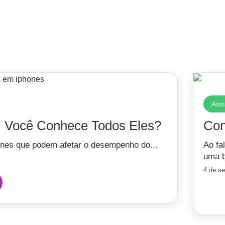
Assi
: Você Conhece Todos Eles?
Con
nes que podem afetar o desempenho do...
Ao fa
uma b
4 de s