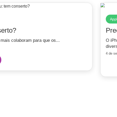
App
erto?
Pre
mais colaboram para que os...
O iPh
diver
4 de s