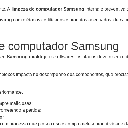
nte. A
limpeza de computador Samsung
interna e preventiva 
msung
com métodos certificados e produtos adequados, deixand
de computador Samsung
 seu
Samsung desktop
, os softwares instalados devem ser c
lexos impacta no desempenho dos componentes, que precisamos
erformance.
mpre maliciosas;
rometendo a partida;
or.
em um processo que piora o uso e compromete a produtividade d