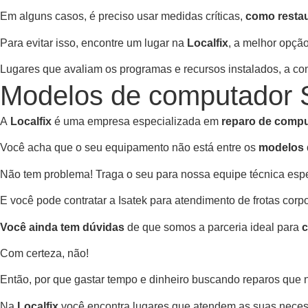
Em alguns casos, é preciso usar medidas críticas,
como resta
Para evitar isso, encontre um lugar na
Localfix
, a melhor opç
Lugares que avaliam os programas e recursos instalados, a co
Modelos de computador
A
Localfix
é uma empresa especializada em
reparo de comp
Você acha que o seu equipamento não está entre os
modelos
Não tem problema! Traga o seu para nossa equipe técnica espec
E você pode contratar a Isatek para atendimento de frotas cor
Você ainda tem dúvidas
de que somos a parceria ideal para
c
Com certeza, não!
Então, por que gastar tempo e dinheiro buscando reparos que
Na
Localfix
você encontra lugares que atendem as suas neces